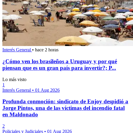
Interés General
•
hace 2 horas
¿Cómo ven los brasileños a Uruguay y por qué
piensan que es un gran país para invertir?; P...
Lo más visto
1
Interés General
•
01 Aug 2026
Profunda conmoción: sindicato de Enjoy despidió a
Jorge Pintos, una de las víctimas del incendio fatal
en Maldonado
2
Policiales y Judiciales
•
01 Aug 2026