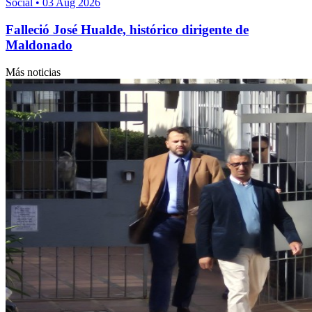
Social
•
03 Aug 2026
Falleció José Hualde, histórico dirigente de
Maldonado
Más noticias