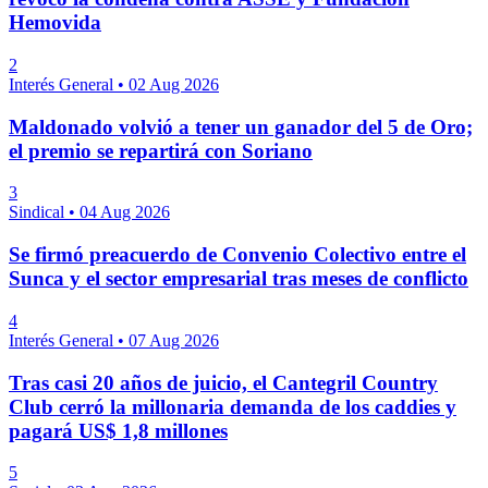
Hemovida
2
Interés General
•
02 Aug 2026
Maldonado volvió a tener un ganador del 5 de Oro;
el premio se repartirá con Soriano
3
Sindical
•
04 Aug 2026
Se firmó preacuerdo de Convenio Colectivo entre el
Sunca y el sector empresarial tras meses de conflicto
4
Interés General
•
07 Aug 2026
Tras casi 20 años de juicio, el Cantegril Country
Club cerró la millonaria demanda de los caddies y
pagará US$ 1,8 millones
5