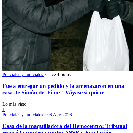
Policiales y Judiciales
•
hace 4 horas
Fue a entregar un pedido y la amenazaron en una
casa de Simón del Pino: "Váyase si quiere...
Lo más visto
1
Policiales y Judiciales
•
06 Aug 2026
Caso de la maquilladora del Hemocentro: Tribunal
revocó la condena contra ASSE y Fundación