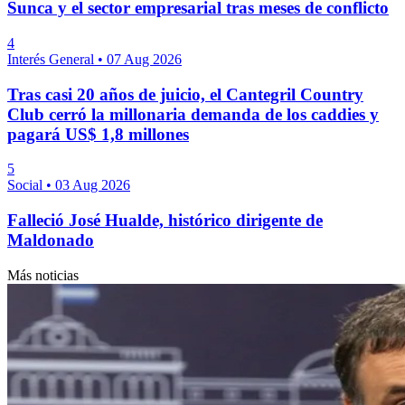
Sunca y el sector empresarial tras meses de conflicto
4
Interés General
•
07 Aug 2026
Tras casi 20 años de juicio, el Cantegril Country
Club cerró la millonaria demanda de los caddies y
pagará US$ 1,8 millones
5
Social
•
03 Aug 2026
Falleció José Hualde, histórico dirigente de
Maldonado
Más noticias