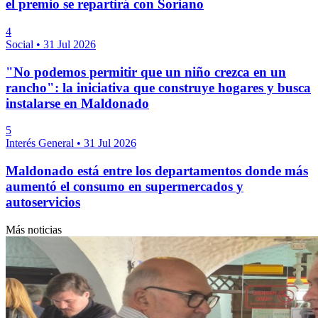
el premio se repartirá con Soriano
4
Social
•
31 Jul 2026
"No podemos permitir que un niño crezca en un
rancho": la iniciativa que construye hogares y busca
instalarse en Maldonado
5
Interés General
•
31 Jul 2026
Maldonado está entre los departamentos donde más
aumentó el consumo en supermercados y
autoservicios
Más noticias