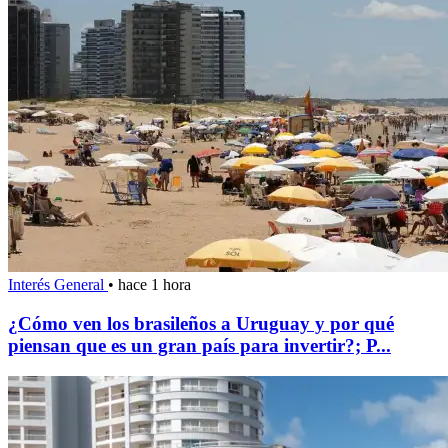
Interés General
•
hace 1 hora
¿Cómo ven los brasileños a Uruguay y por qué
piensan que es un gran país para invertir?; P...