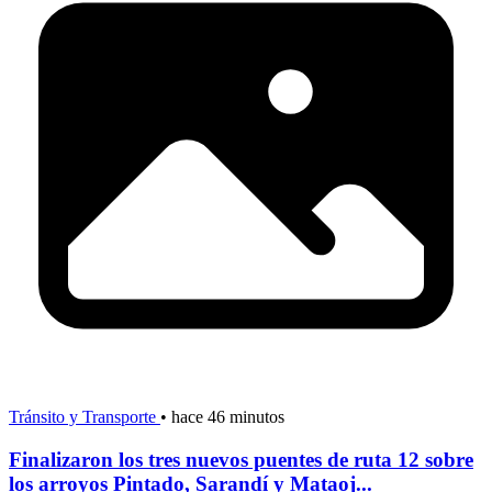
Tránsito y Transporte
•
hace 46 minutos
Finalizaron los tres nuevos puentes de ruta 12 sobre
los arroyos Pintado, Sarandí y Mataoj...