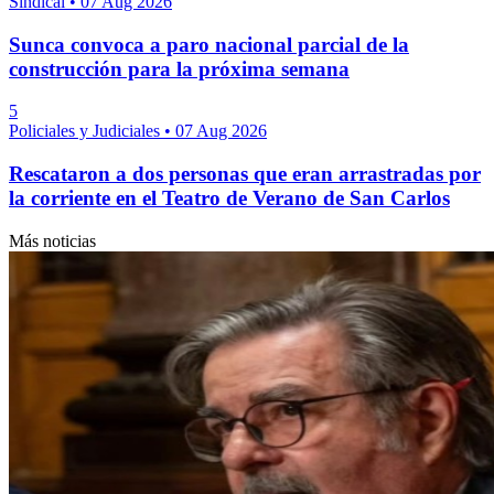
Sindical
•
07 Aug 2026
Sunca convoca a paro nacional parcial de la
construcción para la próxima semana
5
Policiales y Judiciales
•
07 Aug 2026
Rescataron a dos personas que eran arrastradas por
la corriente en el Teatro de Verano de San Carlos
Más noticias