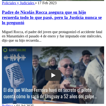
Policiales y Judiciales
•
17 Feb 2023
Padre de Nicolás Rocca asegura que su hijo
recuerda todo lo que pasó, pero la Justicia nunca se
lo preguntó
Miguel Rocca, el padre del joven que protagonizó el accidente fatal
en Manantiales el pasado 4 de enero y fue imputado este miércoles,
dijo que su hijo recuerda...
Play: El día que Wilson Ferreira huyó e
Política
•
01 Jul 2025