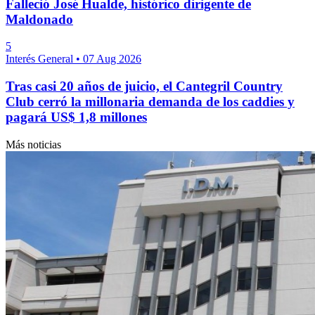
Falleció José Hualde, histórico dirigente de
Maldonado
5
Interés General
•
07 Aug 2026
Tras casi 20 años de juicio, el Cantegril Country
Club cerró la millonaria demanda de los caddies y
pagará US$ 1,8 millones
Más noticias