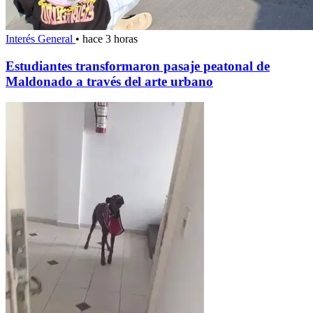
Interés General
•
hace 3 horas
Estudiantes transformaron pasaje peatonal de
Maldonado a través del arte urbano