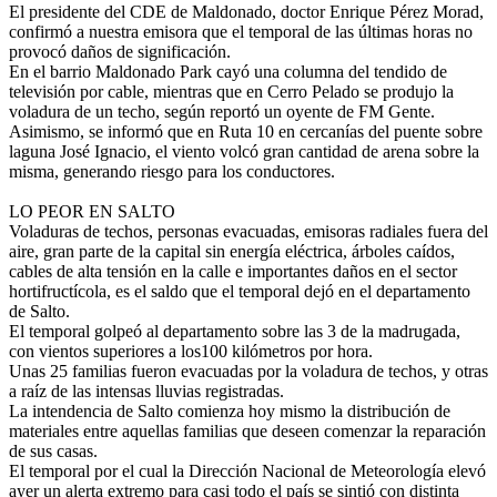
El presidente del CDE de Maldonado, doctor Enrique Pérez Morad,
confirmó a nuestra emisora que el temporal de las últimas horas no
provocó daños de significación.
En el barrio Maldonado Park cayó una columna del tendido de
televisión por cable, mientras que en Cerro Pelado se produjo la
voladura de un techo, según reportó un oyente de FM Gente.
Asimismo, se informó que en Ruta 10 en cercanías del puente sobre
laguna José Ignacio, el viento volcó gran cantidad de arena sobre la
misma, generando riesgo para los conductores.
LO PEOR EN SALTO
Voladuras de techos, personas evacuadas, emisoras radiales fuera del
aire, gran parte de la capital sin energía eléctrica, árboles caídos,
cables de alta tensión en la calle e importantes daños en el sector
hortifructícola, es el saldo que el temporal dejó en el departamento
de Salto.
El temporal golpeó al departamento sobre las 3 de la madrugada,
con vientos superiores a los100 kilómetros por hora.
Unas 25 familias fueron evacuadas por la voladura de techos, y otras
a raíz de las intensas lluvias registradas.
La intendencia de Salto comienza hoy mismo la distribución de
materiales entre aquellas familias que deseen comenzar la reparación
de sus casas.
El temporal por el cual la Dirección Nacional de Meteorología elevó
ayer un alerta extremo para casi todo el país se sintió con distinta