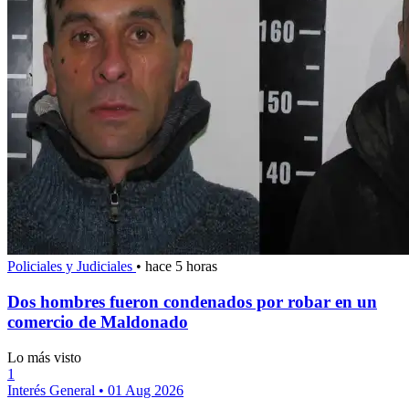
Policiales y Judiciales
•
hace 5 horas
Dos hombres fueron condenados por robar en un
comercio de Maldonado
Lo más visto
1
Interés General
•
01 Aug 2026