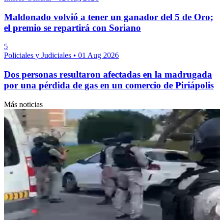
Maldonado volvió a tener un ganador del 5 de Oro;
el premio se repartirá con Soriano
5
Policiales y Judiciales
•
01 Aug 2026
Dos personas resultaron afectadas en la madrugada
por una pérdida de gas en un comercio de Piriápolis
Más noticias