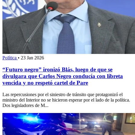
Política
•
23 Jan 2026
“Futuro negro” ironizó Blás, luego de que se
divulgara que Carlos Negro conducía con libreta
vencida y no respetó cartel de Pare
Las repercusiones por el siniestro de tránsito que protagonizó el
ministro del Interior no se hicieron esperar por el lado de la política.
Dos legisladores de M...