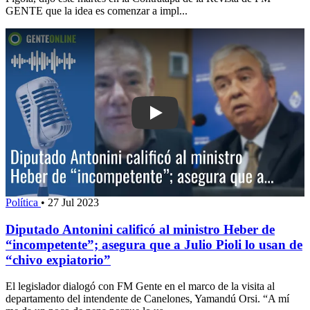
GENTE que la idea es comenzar a impl...
Play: Diputado Antonini calificó al mi
Política
•
27 Jul 2023
Diputado Antonini calificó al ministro Heber de
“incompetente”; asegura que a Julio Pioli lo usan de
“chivo expiatorio”
El legislador dialogó con FM Gente en el marco de la visita al
departamento del intendente de Canelones, Yamandú Orsi. “A mí