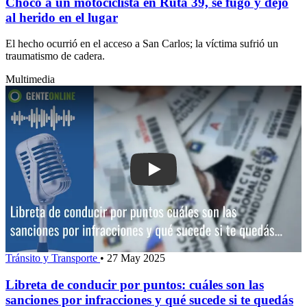
Chocó a un motociclista en Ruta 39, se fugó y dejó
al herido en el lugar
El hecho ocurrió en el acceso a San Carlos; la víctima sufrió un
traumatismo de cadera.
Multimedia
Play: Libreta de conducir por puntos: 
Tránsito y Transporte
•
27 May 2025
Libreta de conducir por puntos: cuáles son las
sanciones por infracciones y qué sucede si te quedás