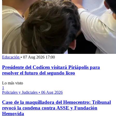
Educación
•
07 Aug 2026 17:00
Presidente del Codicen visitará Piriápolis para
resolver el futuro del segundo liceo
Lo más visto
1
Policiales y Judiciales
•
06 Aug 2026
Caso de la maquilladora del Hemocentro: Tribunal
revocó la condena contra ASSE y Fundación
Hemovida