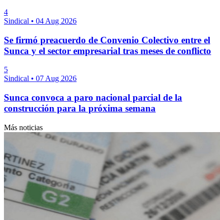
4
Sindical
•
04 Aug 2026
Se firmó preacuerdo de Convenio Colectivo entre el
Sunca y el sector empresarial tras meses de conflicto
5
Sindical
•
07 Aug 2026
Sunca convoca a paro nacional parcial de la
construcción para la próxima semana
Más noticias