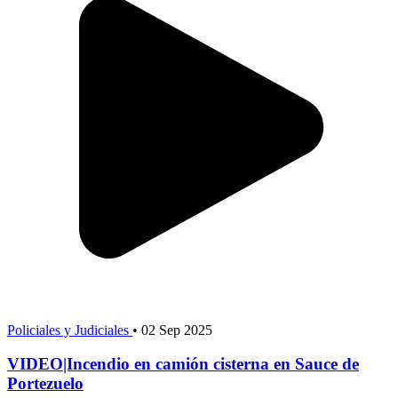
Policiales y Judiciales
•
02 Sep 2025
VIDEO|Incendio en camión cisterna en Sauce de
Portezuelo