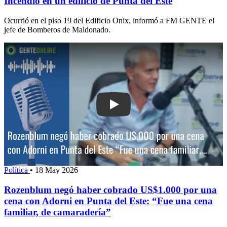
Incendio en un edificio de Punta del Este
Ocurrió en el piso 19 del Edificio Onix, informó a FM GENTE el
jefe de Bomberos de Maldonado.
Play: Rozenblum negó haber cobrado 
Política
•
18 May 2026
Rozenblum negó haber cobrado US$1.000 por una
cena con Adorni en Punta del Este: “Fue una cena
familiar, de camaradería”