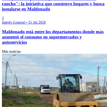
rancho": la iniciativa que construye hogares y busca
instalarse en Maldonado
5
Interés General
•
31 Jul 2026
Maldonado está entre los departamentos donde más
aumentó el consumo en supermercados y
autoservicios
Más noticias