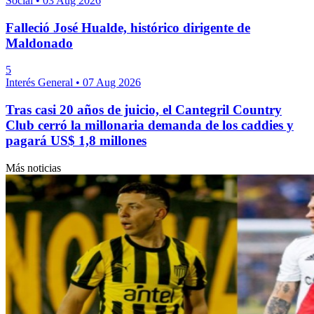
Social
•
03 Aug 2026
Falleció José Hualde, histórico dirigente de
Maldonado
5
Interés General
•
07 Aug 2026
Tras casi 20 años de juicio, el Cantegril Country
Club cerró la millonaria demanda de los caddies y
pagará US$ 1,8 millones
Más noticias