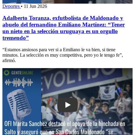
Deportes
•
11 Jun 2026
Adalberto Toranza, exfutbolista de Maldonado y
abuelo del fernandino Emiliano Martínez: “Tener
un nieto en la selección uruguaya es un orgullo
tremendo”
“Estamos ansiosos para ver si a Emiliano le va bien, si tiene
minutos. La selección es muy competitiva, pero yo le tengo fe”,
afirmó.
Play: OFI: Marita Sanchez destacó el 