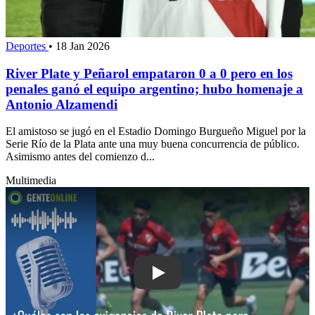
Deportes
•
18 Jan 2026
River Plate y Peñarol empataron 0 a 0 pero en los
penales ganó el equipo argentino; hubo homenaje a
Antonio Alzamendi
El amistoso se jugó en el Estadio Domingo Burgueño Miguel por la
Serie Río de la Plata ante una muy buena concurrencia de público.
Asimismo antes del comienzo d...
Multimedia
Play: ¿Cuáles son las exigencias de Ri