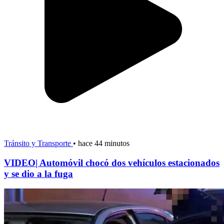
Tránsito y Transporte
•
hace 44 minutos
VIDEO| Automóvil chocó dos vehículos estacionados
y se dio a la fuga