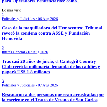
para Operadores Penitenciarios: cómo...
Lo más visto
1
Policiales y Judiciales
•
06 Aug 2026
Caso de la maquilladora del Hemocentro: Tribunal
revocó la condena contra ASSE y Fundación
Hemovida
2
Interés General
•
07 Aug 2026
Tras casi 20 años de juicio, el Cantegril Country
Club cerró la millonaria demanda de los caddies y
pagará US$ 1,8 millones
3
Policiales y Judiciales
•
07 Aug 2026
Rescataron a dos personas que eran arrastradas por
la corriente en el Teatro de Verano de San Carlos