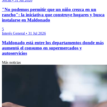
Social
•
31 Jul 2026
"No podemos permitir que un niño crezca en un
rancho": la iniciativa que construye hogares y busca
instalarse en Maldonado
5
Interés General
•
31 Jul 2026
Maldonado está entre los departamentos donde más
aumentó el consumo en supermercados y
autoservicios
Más noticias