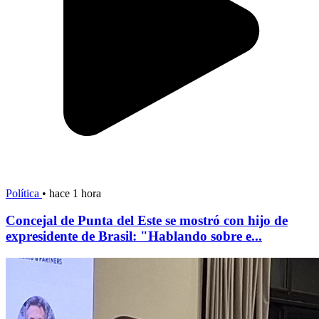
Política
•
hace 1 hora
Concejal de Punta del Este se mostró con hijo de
expresidente de Brasil: "Hablando sobre e...