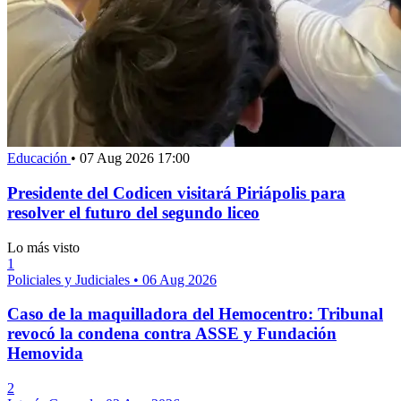
Educación
•
07 Aug 2026 17:00
Presidente del Codicen visitará Piriápolis para
resolver el futuro del segundo liceo
Lo más visto
1
Policiales y Judiciales
•
06 Aug 2026
Caso de la maquilladora del Hemocentro: Tribunal
revocó la condena contra ASSE y Fundación
Hemovida
2