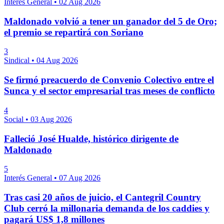
Interés General
•
02 Aug 2026
Maldonado volvió a tener un ganador del 5 de Oro;
el premio se repartirá con Soriano
3
Sindical
•
04 Aug 2026
Se firmó preacuerdo de Convenio Colectivo entre el
Sunca y el sector empresarial tras meses de conflicto
4
Social
•
03 Aug 2026
Falleció José Hualde, histórico dirigente de
Maldonado
5
Interés General
•
07 Aug 2026
Tras casi 20 años de juicio, el Cantegril Country
Club cerró la millonaria demanda de los caddies y
pagará US$ 1,8 millones