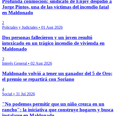
Profunda conmoción: sindicato de Enjoy despidió a
Jorge Pintos, una de las víctimas del incendio fatal
en Maldonado
2
Policiales y Judiciales
•
01 Aug 2026
Dos personas fallecieron y un joven resultó
intoxicado en un trágico incendio de vivienda en
Maldonado
3
Interés General
•
02 Aug 2026
Maldonado volvió a tener un ganador del 5 de Oro;
el premio se repartirá con Soriano
4
Social
•
31 Jul 2026
"No podemos permitir que un niño crezca en un
rancho": la iniciativa que construye hogares y busca
instalarse en Maldonado