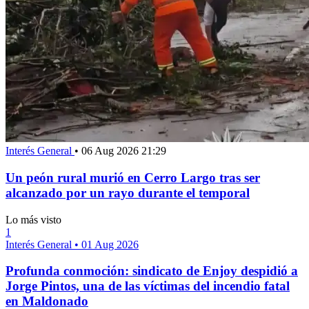
Interés General
•
06 Aug 2026 21:29
Un peón rural murió en Cerro Largo tras ser
alcanzado por un rayo durante el temporal
Lo más visto
1
Interés General
•
01 Aug 2026
Profunda conmoción: sindicato de Enjoy despidió a
Jorge Pintos, una de las víctimas del incendio fatal
en Maldonado