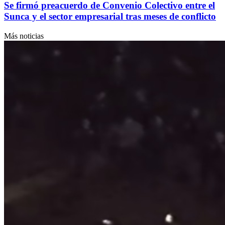
Se firmó preacuerdo de Convenio Colectivo entre el
Sunca y el sector empresarial tras meses de conflicto
Más noticias