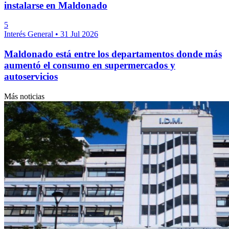
instalarse en Maldonado
5
Interés General
•
31 Jul 2026
Maldonado está entre los departamentos donde más
aumentó el consumo en supermercados y
autoservicios
Más noticias