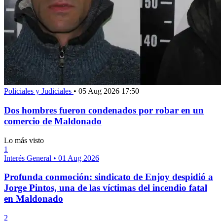
Policiales y Judiciales
•
05 Aug 2026 17:50
Dos hombres fueron condenados por robar en un
comercio de Maldonado
Lo más visto
1
Interés General
•
01 Aug 2026
Profunda conmoción: sindicato de Enjoy despidió a
Jorge Pintos, una de las víctimas del incendio fatal
en Maldonado
2