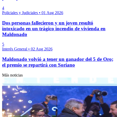
4
Policiales y Judiciales
•
01 Aug 2026
Dos personas fallecieron y un joven resultó
intoxicado en un trágico incendio de vivienda en
Maldonado
5
Interés General
•
02 Aug 2026
Maldonado volvió a tener un ganador del 5 de Oro;
el premio se repartirá con Soriano
Más noticias