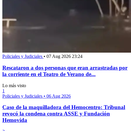
Policiales y Judiciales
•
07 Aug 2026 23:24
Rescataron a dos personas que eran arrastradas por
la corriente en el Teatro de Verano de...
Lo más visto
1
Policiales y Judiciales
•
06 Aug 2026
Caso de la maquilladora del Hemocentro: Tribunal
revocó la condena contra ASSE y Fundación
Hemovida