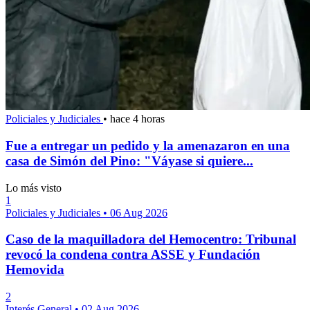
Policiales y Judiciales
•
hace 4 horas
Fue a entregar un pedido y la amenazaron en una
casa de Simón del Pino: "Váyase si quiere...
Lo más visto
1
Policiales y Judiciales
•
06 Aug 2026
Caso de la maquilladora del Hemocentro: Tribunal
revocó la condena contra ASSE y Fundación
Hemovida
2
Interés General
•
02 Aug 2026