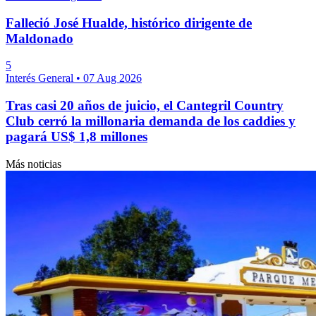
Falleció José Hualde, histórico dirigente de
Maldonado
5
Interés General
•
07 Aug 2026
Tras casi 20 años de juicio, el Cantegril Country
Club cerró la millonaria demanda de los caddies y
pagará US$ 1,8 millones
Más noticias