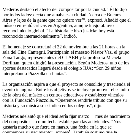
Mederos destacó el afecto del compositor por la ciudad. “Él lo dijo
por todos lados: decía que amaba esta ciudad, ‘cerca de Buenos
Aires y lejos de la gente que no quiero ver’”, expresó. Añadió que el
músico enfrentó críticas en Argentina, aunque luego obtuvo
reconocimiento global. “La historia le hizo justicia; hoy está
reconocido internacionalmente”, indicó.
El homenaje se concretará el 22 de noviembre a las 21 horas en la
sala del Cine Cantegril. Participarán el maestro Néstor Vaz, el grupo
Zona Tango, representantes del CLAEH y la profesora Micaela
Dorfman, quien dirigirá la presentación. Según Mederos, uno de los
aportes destacados llegará desde el colegio IUA: “Son 29 niños
interpretando Piazzolla en flautas”.
La organización aspira a que el proyecto se consolide y trascienda el
evento inaugural. Entre los objetivos se incluye promover el estudio
de la obra del músico en centros educativos y establecer vínculos
con la Fundación Piazzolla. “Queremos rendirle tributo con que su
historia y su música se estudien en los colegios”, dijo.
Mederos adelantó que el ideal sería fijar marzo —mes de nacimiento
del compositor— como fecha estable para las actividades. “Nos
gustaría mucho que fuera en marzo, una fecha en la que se
conmemora su nacimiento”, expresó. También sostuvo que la