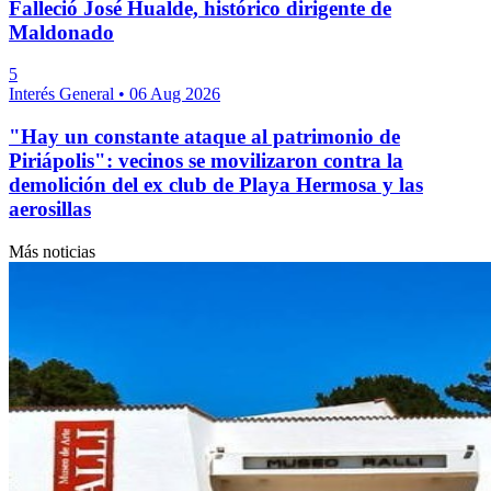
Falleció José Hualde, histórico dirigente de
Maldonado
5
Interés General
•
06 Aug 2026
"Hay un constante ataque al patrimonio de
Piriápolis": vecinos se movilizaron contra la
demolición del ex club de Playa Hermosa y las
aerosillas
Más noticias