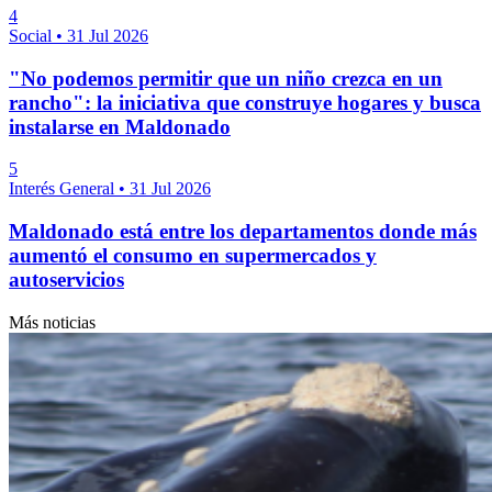
4
Social
•
31 Jul 2026
"No podemos permitir que un niño crezca en un
rancho": la iniciativa que construye hogares y busca
instalarse en Maldonado
5
Interés General
•
31 Jul 2026
Maldonado está entre los departamentos donde más
aumentó el consumo en supermercados y
autoservicios
Más noticias