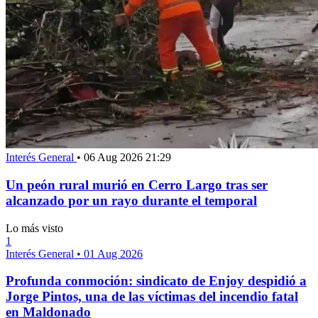
Interés General
•
06 Aug 2026 21:29
Un peón rural murió en Cerro Largo tras ser
alcanzado por un rayo durante el temporal
Lo más visto
1
Interés General
•
01 Aug 2026
Profunda conmoción: sindicato de Enjoy despidió a
Jorge Pintos, una de las víctimas del incendio fatal
en Maldonado