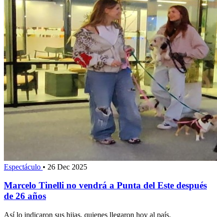
Espectáculo
•
26 Dec 2025
Marcelo Tinelli no vendrá a Punta del Este después
de 26 años
Así lo indicaron sus hijas, quienes llegaron hoy al país.