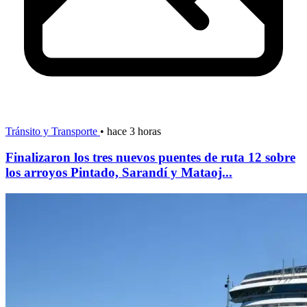
Tránsito y Transporte
•
hace 3 horas
Finalizaron los tres nuevos puentes de ruta 12 sobre
los arroyos Pintado, Sarandí y Mataoj...