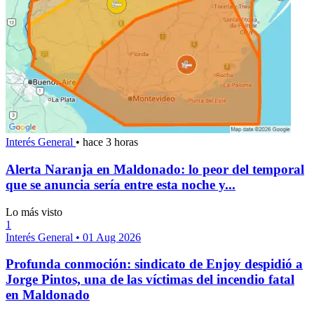
Interés General
•
hace 3 horas
Alerta Naranja en Maldonado: lo peor del temporal
que se anuncia sería entre esta noche y...
Lo más visto
1
Interés General
•
01 Aug 2026
Profunda conmoción: sindicato de Enjoy despidió a
Jorge Pintos, una de las víctimas del incendio fatal
en Maldonado