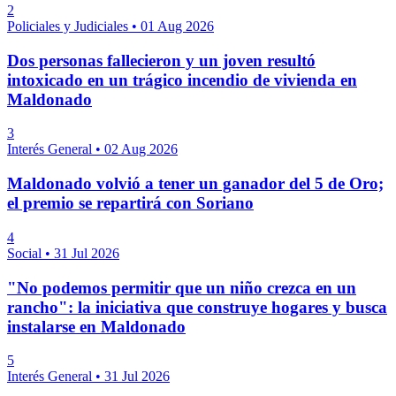
2
Policiales y Judiciales
•
01 Aug 2026
Dos personas fallecieron y un joven resultó
intoxicado en un trágico incendio de vivienda en
Maldonado
3
Interés General
•
02 Aug 2026
Maldonado volvió a tener un ganador del 5 de Oro;
el premio se repartirá con Soriano
4
Social
•
31 Jul 2026
"No podemos permitir que un niño crezca en un
rancho": la iniciativa que construye hogares y busca
instalarse en Maldonado
5
Interés General
•
31 Jul 2026