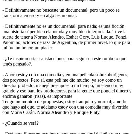
- Definitivamente no buscaste un documental, pero un poco se
transforma en eso y en algo testimonial.
- Definitivamente no es un documental, para nada; es una ficción,
una historia súper bien elaborada y muy bien interpretada. Tuve la
suerte de tener a Norma Alendro, Esther Gory, Luis Luque, Fonzi,
Palomino, actores de raza de Argentina, de primer nivel, lo que para
mi fue un honor, un placer.
- ¿Te inspiran estas satisfacciones para seguir en este rumbo o que
tenés pensado?.
- Ahora estoy con una comedia y en una película sobre aborígenes,
dos proyectos. Pero sí, esta peli me dio mucho, ya soy como un
director probado; manejé presupuesto un tiempo, un elenco muy
grande y eso para los productores, para la gente que pone el dinero y
encima ganaron (risas), es importante.
Tengo un montón de propuestas, estoy tranquilo y normal; amo lo
que hago así que, te adelanto estoy con una comedia muy divertida,
con Moria Casán, Norma Aleandro y Enrique Pinty.
- ¿Cuando se verá?
- Está para filmar en octubre y para verse en abril del año que viene,