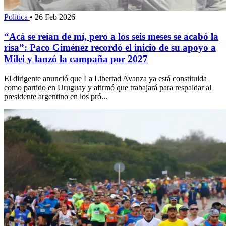
Política
•
26 Feb 2026
“Acá se reían de mí, pero a los seis meses se acabó la
risa”: Paco Giménez recordó el inicio de su apoyo a
Milei y lanzó la campaña por 2027
El dirigente anunció que La Libertad Avanza ya está constituida
como partido en Uruguay y afirmó que trabajará para respaldar al
presidente argentino en los pró...