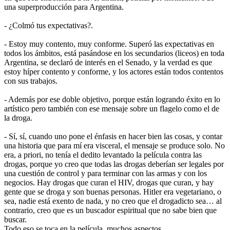
una superproducción para Argentina.
- ¿Colmó tus expectativas?.
- Estoy muy contento, muy conforme. Superó las expectativas en
todos los ámbitos, está pasándose en los secundarios (liceos) en toda
Argentina, se declaró de interés en el Senado, y la verdad es que
estoy híper contento y conforme, y los actores están todos contentos
con sus trabajos.
- Además por ese doble objetivo, porque están logrando éxito en lo
artístico pero también con ese mensaje sobre un flagelo como el de
la droga.
- Sí, sí, cuando uno pone el énfasis en hacer bien las cosas, y contar
una historia que para mí era visceral, el mensaje se produce solo. No
era, a priori, no tenía el dedito levantado la película contra las
drogas, porque yo creo que todas las drogas deberían ser legales por
una cuestión de control y para terminar con las armas y con los
negocios. Hay drogas que curan el HIV, drogas que curan, y hay
gente que se droga y son buenas personas. Hitler era vegetariano, o
sea, nadie está exento de nada, y no creo que el drogadicto sea… al
contrario, creo que es un buscador espiritual que no sabe bien que
buscar.
Todo eso se toca en la película, muchos aspectos.