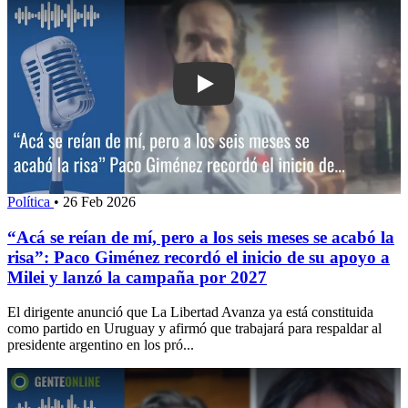
Play: “Acá se reían de mí, pero a los
Política
•
26 Feb 2026
“Acá se reían de mí, pero a los seis meses se acabó la
risa”: Paco Giménez recordó el inicio de su apoyo a
Milei y lanzó la campaña por 2027
El dirigente anunció que La Libertad Avanza ya está constituida
como partido en Uruguay y afirmó que trabajará para respaldar al
presidente argentino en los pró...