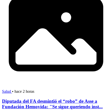
Salud
•
hace 2 horas
Diputada del FA desmintió el “robo” de Asse a
Fundación Hemovida: "Se sigue queriendo inst...