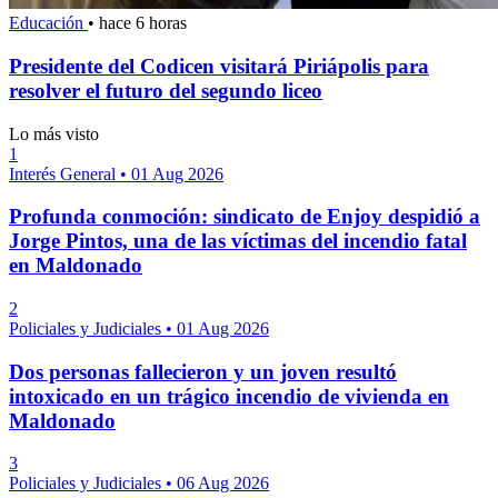
Educación
•
hace 6 horas
Presidente del Codicen visitará Piriápolis para
resolver el futuro del segundo liceo
Lo más visto
1
Interés General
•
01 Aug 2026
Profunda conmoción: sindicato de Enjoy despidió a
Jorge Pintos, una de las víctimas del incendio fatal
en Maldonado
2
Policiales y Judiciales
•
01 Aug 2026
Dos personas fallecieron y un joven resultó
intoxicado en un trágico incendio de vivienda en
Maldonado
3
Policiales y Judiciales
•
06 Aug 2026