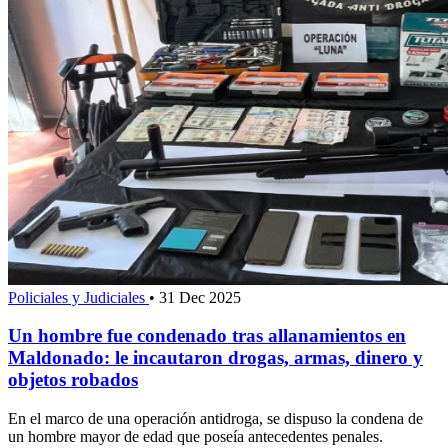
Policiales y Judiciales
•
31 Dec 2025
Un hombre fue condenado tras allanamientos en
Maldonado: le incautaron drogas, armas, dinero y
objetos robados
En el marco de una operación antidroga, se dispuso la condena de
un hombre mayor de edad que poseía antecedentes penales.