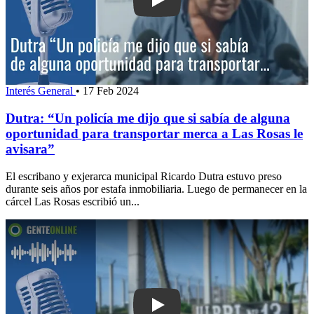
Play: Dutra: “Un policía me dijo que si
Interés General
•
17 Feb 2024
Dutra: “Un policía me dijo que si sabía de alguna
oportunidad para transportar merca a Las Rosas le
avisara”
El escribano y exjerarca municipal Ricardo Dutra estuvo preso
durante seis años por estafa inmobiliaria. Luego de permanecer en la
cárcel Las Rosas escribió un...
Play: “El encierro ya es suficiente casti