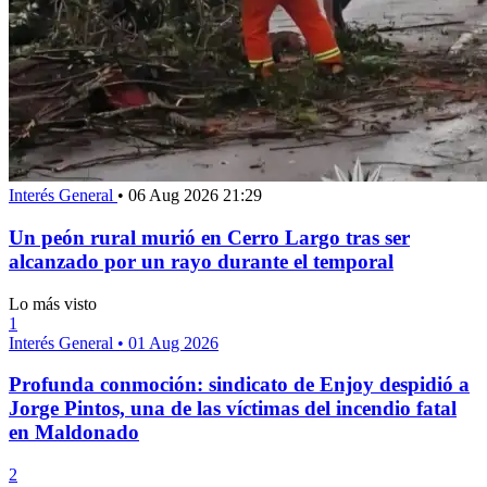
Interés General
•
06 Aug 2026 21:29
Un peón rural murió en Cerro Largo tras ser
alcanzado por un rayo durante el temporal
Lo más visto
1
Interés General
•
01 Aug 2026
Profunda conmoción: sindicato de Enjoy despidió a
Jorge Pintos, una de las víctimas del incendio fatal
en Maldonado
2