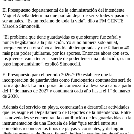
El Presupuesto departamental de la administración del intendente
Miguel Abella determina que podrán dejar de ser zafrales y pasar a
ser anuales. “Es un reclamo de toda la vida”, dijo a FM GENTE
Marcelo Simoncelli.
“El problema que tiene guardavidas es que siempre fue zafral y
nunca llegábamos a la jubilación. Yo si no hubiera sido anual,
porque entré en otra época, tendría 40 temporadas y me faltarían 40
más para poder jubilarme, por los aportes. Entonces ahora con esto,
los jóvenes van a tener la suerte de poder tener una jubilación, es un
paso importantísimo”, explicó Simoncelli.
El Presupuesto para el periodo 2026-2030 establece que la
incorporación de guardavidas como funcionarios contratados será de
forma gradual. La incorporación comenzará a llevarse a cabo a partir
del 1° de marzo de 2027 y continuará cada año hasta el 1° de marzo
de 2030.
Además del servicio en playa, comenzarán a desarrollar actividades
que les asigne el Departamento de Deportes de la Intendencia. Entre
las novedades se encuentran la contribución de los guardavidas en la
instrumentación de una Escuela de Mar “que tendrá entre sus
cometidos reconocer los tipos de playas y corrientes, y distinguir
distintas especies de flora y fauna”, indica la versión taquigráfica a la