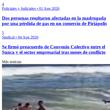
4
Policiales y Judiciales
•
01 Aug 2026
Dos personas resultaron afectadas en la madrugada
por una pérdida de gas en un comercio de Piriápolis
5
Sindical
•
04 Aug 2026
Se firmó preacuerdo de Convenio Colectivo entre el
Sunca y el sector empresarial tras meses de conflicto
Más noticias