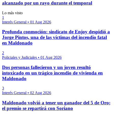
alcanzado por un rayo durante el temporal
Lo más visto
1
Interés General
•
01 Aug 2026
Profunda conmoción: sindicato de Enjoy despidió a
Jorge Pintos, una de las víctimas del incendio fatal
en Maldonado
2
Policiales y Judiciales
•
01 Aug 2026
Dos personas fallecieron y un joven resultó
intoxicado en un trágico incendio de vivienda en
Maldonado
3
Interés General
•
02 Aug 2026
Maldonado volvió a tener un ganador del 5 de Oro;
el premio se repartirá con Soriano