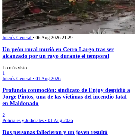
Interés General
•
06 Aug 2026 21:29
Un peón rural murió en Cerro Largo tras ser
alcanzado por un rayo durante el temporal
Lo más visto
1
Interés General
•
01 Aug 2026
Profunda conmoción: sindicato de Enjoy despidió a
Jorge Pintos, una de las víctimas del incendio fatal
en Maldonado
2
Policiales y Judiciales
•
01 Aug 2026
Dos personas fallecieron y un joven resultó