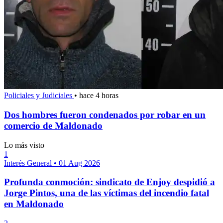
Policiales y Judiciales
•
hace 4 horas
Dos hombres fueron condenados por robar en un
comercio de Maldonado
Lo más visto
1
Interés General
•
01 Aug 2026
Profunda conmoción: sindicato de Enjoy despidió a
Jorge Pintos, una de las víctimas del incendio fatal
en Maldonado