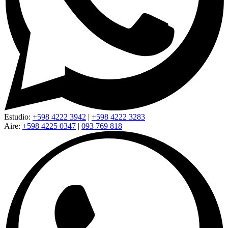
Estudio:
+598 4222 3942
|
+598 4222 3283
Aire:
+598 4225 0347
|
093 769 818