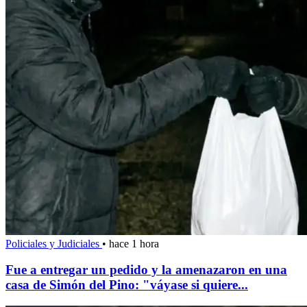
Policiales y Judiciales
•
hace 1 hora
Fue a entregar un pedido y la amenazaron en una
casa de Simón del Pino: "váyase si quiere...