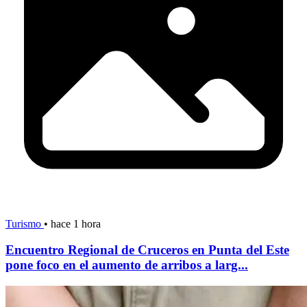
Turismo
•
hace 1 hora
Encuentro Regional de Cruceros en Punta del Este
pone foco en el aumento de arribos a larg...