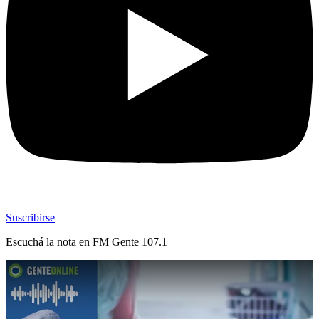
Suscribirse
Escuchá la nota en
FM Gente 107.1