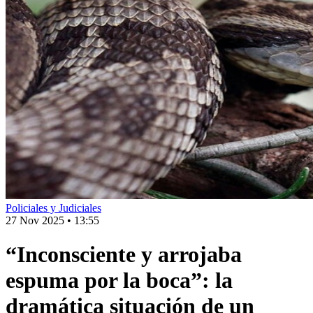
Policiales y Judiciales
27 Nov 2025
•
13:55
“Inconsciente y arrojaba
espuma por la boca”: la
dramática situación de un