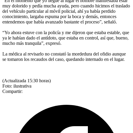
“En el momento que yo llegué al lugar el hombre manifestaba estar
muy dolorido y pedía mucha ayuda, pero cuando hicimos el traslado
del vehículo particular al móvil policial, ahí ya había perdido
conocimiento, largaba espuma por la boca y demás, entonces
entendemos que había avanzado bastante el proceso”, señaló.
“Yo ahora estuve con la policía y me dijeron que estaba estable, que
ya le habían dado el antídoto, que estaba en control, así que, bueno,
mucho más tranquila”, expresó.
La médica al revisarlo no constató la mordedura del ofidio aunque
se tomaron los recaudos del caso, quedando internado en el lugar.
(Actualizada 15:30 horas)
Foto: ilustrativa
Compartir: