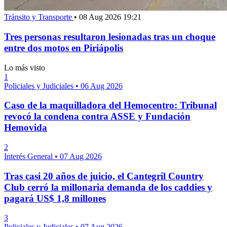
Tránsito y Transporte
•
08 Aug 2026 19:21
Tres personas resultaron lesionadas tras un choque
entre dos motos en Piriápolis
Lo más visto
1
Policiales y Judiciales
•
06 Aug 2026
Caso de la maquilladora del Hemocentro: Tribunal
revocó la condena contra ASSE y Fundación
Hemovida
2
Interés General
•
07 Aug 2026
Tras casi 20 años de juicio, el Cantegril Country
Club cerró la millonaria demanda de los caddies y
pagará US$ 1,8 millones
3
Policiales y Judiciales
•
07 Aug 2026