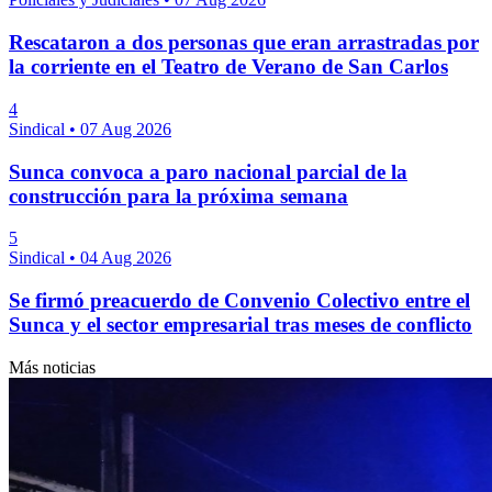
Rescataron a dos personas que eran arrastradas por
la corriente en el Teatro de Verano de San Carlos
4
Sindical
•
07 Aug 2026
Sunca convoca a paro nacional parcial de la
construcción para la próxima semana
5
Sindical
•
04 Aug 2026
Se firmó preacuerdo de Convenio Colectivo entre el
Sunca y el sector empresarial tras meses de conflicto
Más noticias