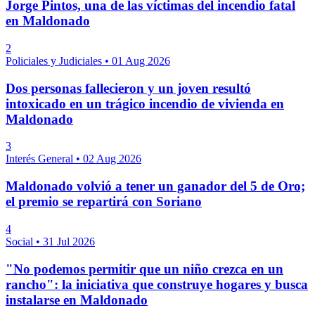
Jorge Pintos, una de las víctimas del incendio fatal
en Maldonado
2
Policiales y Judiciales
•
01 Aug 2026
Dos personas fallecieron y un joven resultó
intoxicado en un trágico incendio de vivienda en
Maldonado
3
Interés General
•
02 Aug 2026
Maldonado volvió a tener un ganador del 5 de Oro;
el premio se repartirá con Soriano
4
Social
•
31 Jul 2026
"No podemos permitir que un niño crezca en un
rancho": la iniciativa que construye hogares y busca
instalarse en Maldonado