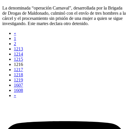
La denominada “operación Carnaval”, desarrollada por la Brigada
de Drogas de Maldonado, culminó con el envío de tres hombres a la
cárcel y el procesamiento sin prisión de una mujer a quien se sigue
investigando. Este martes declara otro detenido.
«
1
2
1213
1214
1215
1216
1217
1218
1219
1607
1608
»