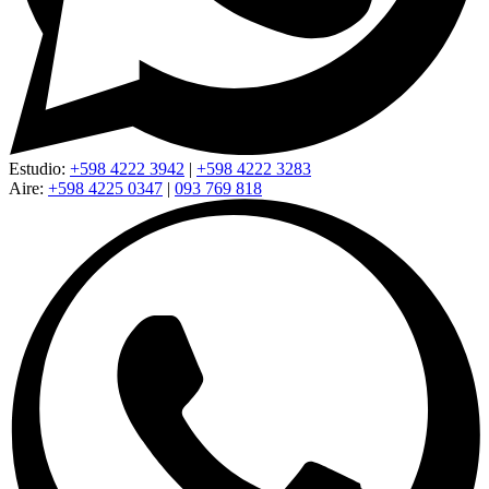
Estudio:
+598 4222 3942
|
+598 4222 3283
Aire:
+598 4225 0347
|
093 769 818