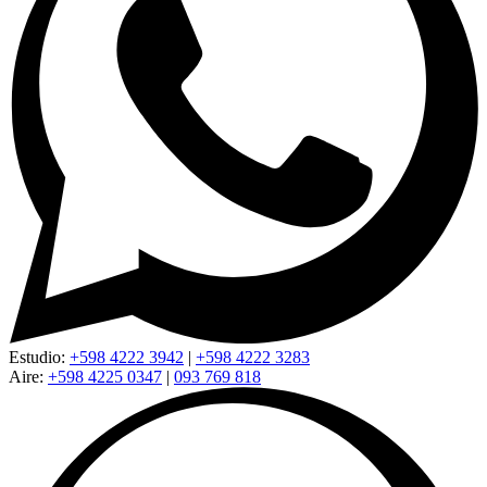
Estudio:
+598 4222 3942
|
+598 4222 3283
Aire:
+598 4225 0347
|
093 769 818