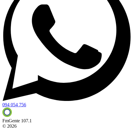
094 054 756
FmGente 107.1
© 2026