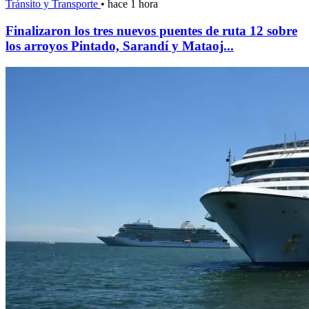
Tránsito y Transporte
•
hace 1 hora
Finalizaron los tres nuevos puentes de ruta 12 sobre
los arroyos Pintado, Sarandí y Mataoj...