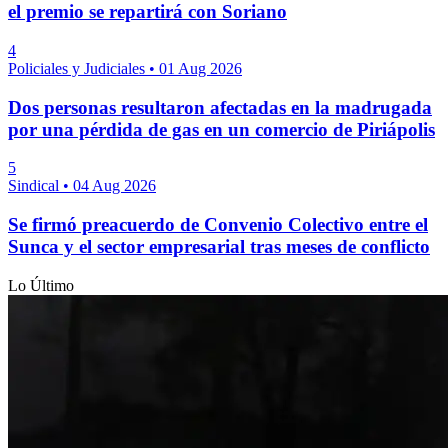
el premio se repartirá con Soriano
4
Policiales y Judiciales
•
01 Aug 2026
Dos personas resultaron afectadas en la madrugada
por una pérdida de gas en un comercio de Piriápolis
5
Sindical
•
04 Aug 2026
Se firmó preacuerdo de Convenio Colectivo entre el
Sunca y el sector empresarial tras meses de conflicto
Lo Último