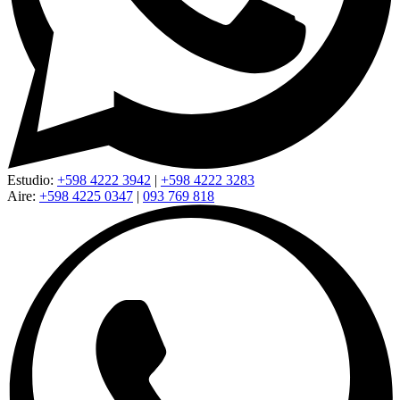
Estudio:
+598 4222 3942
|
+598 4222 3283
Aire:
+598 4225 0347
|
093 769 818