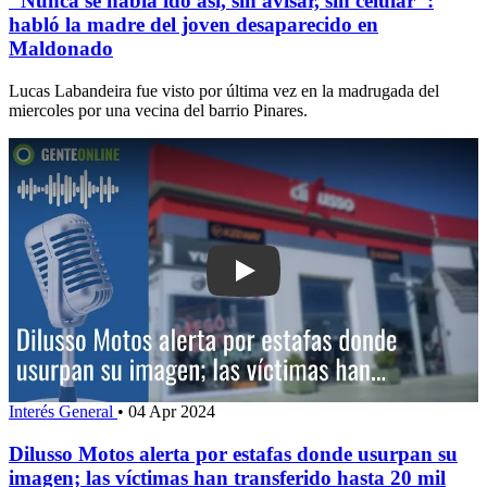
"Nunca se había ido así, sin avisar, sin celular":
habló la madre del joven desaparecido en
Maldonado
Lucas Labandeira fue visto por última vez en la madrugada del
miercoles por una vecina del barrio Pinares.
Play: Dilusso Motos alerta por estafa
Interés General
•
04 Apr 2024
Dilusso Motos alerta por estafas donde usurpan su
imagen; las víctimas han transferido hasta 20 mil