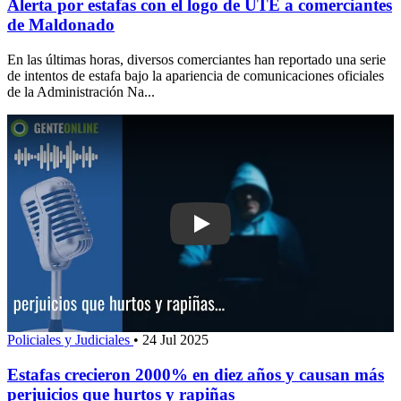
Alerta por estafas con el logo de UTE a comerciantes
de Maldonado
En las últimas horas, diversos comerciantes han reportado una serie
de intentos de estafa bajo la apariencia de comunicaciones oficiales
de la Administración Na...
Play: Estafas crecieron 2000% en die
Policiales y Judiciales
•
24 Jul 2025
Estafas crecieron 2000% en diez años y causan más
perjuicios que hurtos y rapiñas