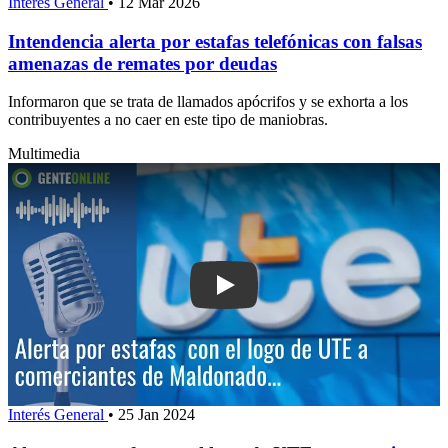
Interés General
•
12 Mar 2026
Intendencia alerta por estafas telefónicas con falsas
amenazas de remates por deudas
Informaron que se trata de llamados apócrifos y se exhorta a los
contribuyentes a no caer en este tipo de maniobras.
Multimedia
Play: Alerta por esta
Interés General
•
25 Jan 2024