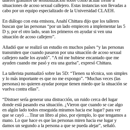
talleres gratuitos de sensibilización sobre cómo actuar frente a
situaciones de acoso sexual callejero. Estas instancias son llevadas a
cabo por un equipo especializado de la Universidad CLAEH.
En diálogo con esta emisora, Anahí Chittara dijo que los talleres
buscan que las personas “por un lado empiecen a implementar las 5
D y, por el otro lado, sean los primeros en ayudar si ven una
situación de acoso callejero”.
Añadió que se realizó un estudio en muchos países “y las personas
transmiten que cuando pasaron por una situación de acoso sexual
callejero nadie los ayudó”. “A mí me hubiese encantado que me
ayuden cuando me pasó y era una gurisa”, expresó Chittara.
La tallerista puntualizó sobre las 5D: “Tienen su técnica, son simples
y lo más importante es que no me expongo”. “Muchas veces (las
personas) no quieren ayudar porque tienen miedo que la situación se
vuelva contra ellas”.
“Distraer sería generar una distracción, un ruido cerca del lugar
donde está pasando esa situación. ¿Vieron que cuando se cae algo
en algún lado todos enseguida miramos hacia ese lugar? para ver
que se cayó …Tirar un libro al piso, por ejemplo, lo que tengamos a
mano. Lo que hace es que las personas miren hacia ese lugar y
damos un segundo a la persona a que se pueda alejar”, señaló.